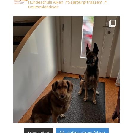
Hundeschule Aiken
📍Saarburg/Trassem
📍
Deutschlandweit
Mehr laden
Auf Instagram folgen