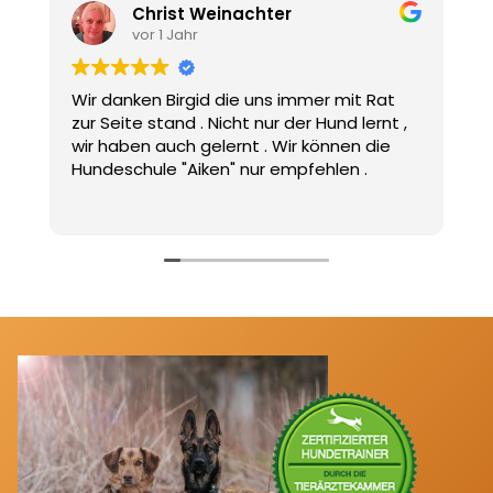
Christ Weinachter
vor 1 Jahr
Wir danken Birgid die uns immer mit Rat
T
zur Seite stand . Nicht nur der Hund lernt ,
F
wir haben auch gelernt . Wir können die
Hundeschule "Aiken" nur empfehlen .